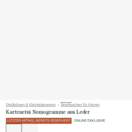
Geldbörsen & Kleinlederwaren
Brieftaschen für Herren
Kartenetui Nomogramme aus Leder
LETZTER ARTIKEL BEREITS RESERVIERT
ONLINE EXKLUSIVE
Liste
der
Varianten