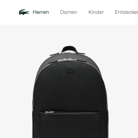
Herren
Damen
Kinder
Entdecke
Produktbildergalerie
Neu
Poloshirts
Bekleidun
Offre d'été