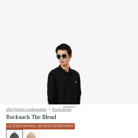
alle Herren Lederwaren
Rucksäcke
Rucksack The Blend
LETZTER ARTIKEL BEREITS RESERVIERT
Liste
der
Varianten