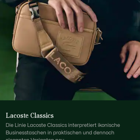
Verstellbar: 15,7”–35,4” / 40–90 cm
Erfahren Sie hier mehr
Fach für einen 15-Zoll-Laptop
1 flaches Innenfach
3 Außentaschen mit Reißverschluss
Lacoste Classics
Die Linie Lacoste Classics interpretiert ikonische
Businesstaschen in praktischen und dennoch