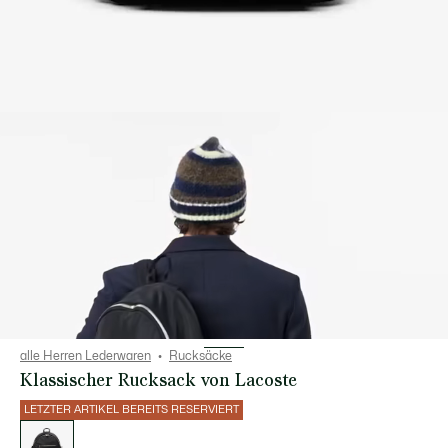
alle Herren Lederwaren
Rucksäcke
Klassischer Rucksack von Lacoste
LETZTER ARTIKEL BEREITS RESERVIERT
Liste
der
Varianten