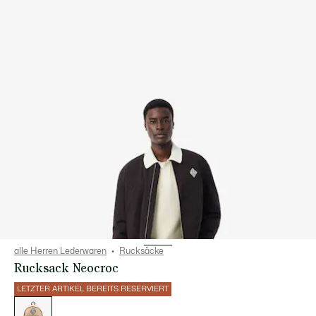
alle Herren Lederwaren
Rucksäcke
Rucksack Neocroc
LETZTER ARTIKEL BEREITS RESERVIERT
Liste
der
Varianten