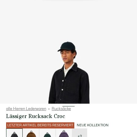
alle Herren Lederwaren
Rucksäcke
Lässiger Rucksack Croc
LETZTER ARTIKEL BEREITS RESERVIERT
NEUE KOLLEKTION
Liste
der
Varianten
+2