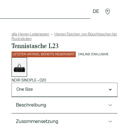
DE
Lederwaren
Sport
Krokodil-Geschenke
Second
alle Herren Lederwaren
Herren-Taschen: von Bauchtaschen bis
Rucksäcken
Tennistasche L23
LETZTER ARTIKEL BEREITS RESERVIERT
ONLINE EXKLUSIVE
Liste
der
Varianten
NOIR SINOPLE
•
D20
One Size
Beschreibung
Ref. NH4495WW
Zusammensetzung