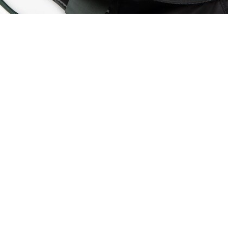
Tennistasche L23
Registrieren Sie sich, um
Member zu werden und von
Anfang an exklusive Vorteile zu
genießen.
E-Mail Adresse