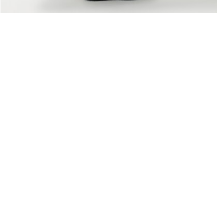
Über Lacoste
Kategorien
Lacoste Members
Herren-Kollektion
Die Lacoste Gruppe
Damen-Kollektion
Karriere
Kinder-Kollektion
Markenschutz
Herren Poloshirts
Damen Poloshirts
Schuh-Shop
Lacoste Sport