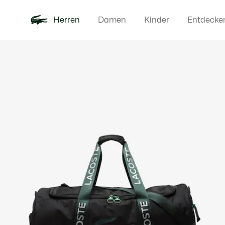
Herren
Damen
Kinder
Entdecke
Produktbildergalerie
Neu
Poloshirts
Bekleidun
Offre d'été