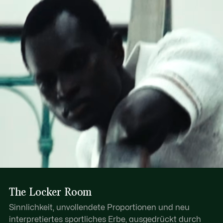
Hauptfach mit Reißverschluss und Lederschiebern
Erfahren Sie hier mehr
Zwei aufgesetzte Innentaschen
Krokodil und Branding-Print auf der Vorderseite
Kontrastierende Einfassung an Saum und Rändern
The Locker Room
Sinnlichkeit, unvollendete Proportionen und neu
interpretiertes sportliches Erbe, ausgedrückt durch