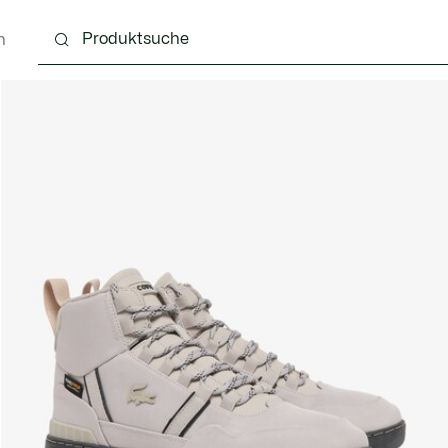
n
g
Schuhe
Accessoires
Lederwaren & Kleine 