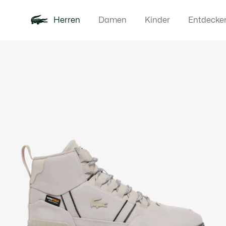
Herren
Damen
Kinder
Entdecke
Produktbildergalerie
Neu
Poloshirts
Bekleidun
Offre d'été