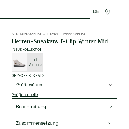
DE
Lederwaren
Sport
Krokodil-Geschenke
Second
Alle Herrenschuhe
Herren Outdoor Schuhe
Herren-Sneakers T-Clip Winter Mid
NEUE KOLLEKTION
Liste
der
Varianten
+1
Variante
GRY/OFF BLK
•
AT0
Größe wählen
Größentabelle
Beschreibung
Ref. 52SMA0126
Zusammensetzung