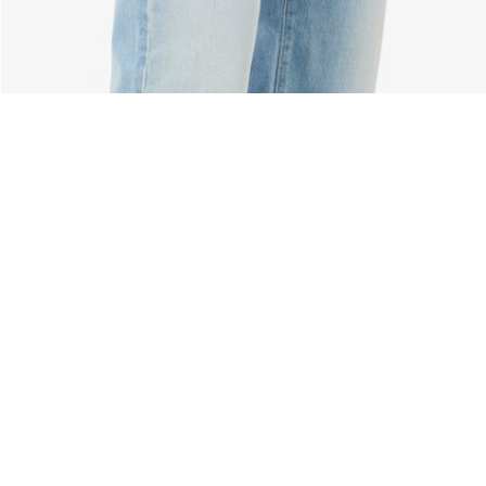
Über Lacoste
Kategorien
Lacoste Members
Herren-Kollektion
Die Lacoste Gruppe
Damen-Kollektion
Karriere
Kinder-Kollektion
Markenschutz
Herren Poloshirts
Damen Poloshirts
Schuh-Shop
Lacoste Sport