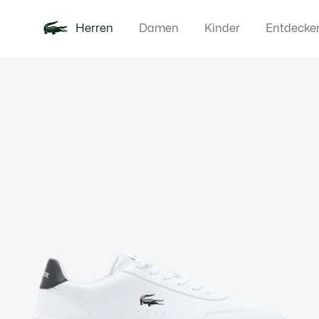
Herren
Damen
Kinder
Entdecke
Produktbildergalerie
Neu
Poloshirts
Bekleidun
Offre d'été