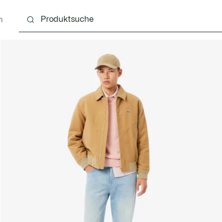
n
g
Schuhe
Accessoires
Lederwaren & Kleine 