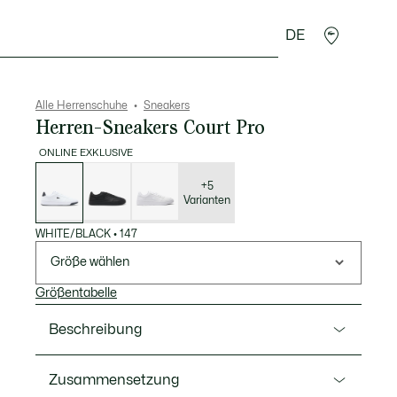
DE
Lederwaren
Sport
Krokodil-Geschenke
Second
Alle Herrenschuhe
Sneakers
Herren-Sneakers Court Pro
ONLINE EXKLUSIVE
Liste
der
Varianten
+5
Varianten
WHITE/BLACK
•
147
Größe wählen
Größentabelle
Beschreibung
Ref. 50SMA0073
Zusammensetzung