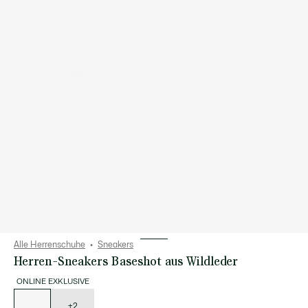
Alle Herrenschuhe
Sneakers
Herren-Sneakers Baseshot aus Wildleder
ONLINE EXKLUSIVE
Liste
der
Varianten
+2