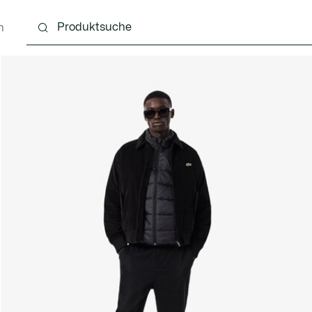
n
g
Schuhe
Accessoires
Lederwaren & Kleine 