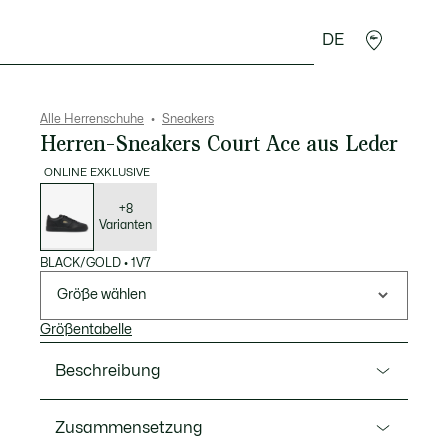
DE
Lederwaren
Sport
Krokodil-Geschenke
Second
Alle Herrenschuhe
Sneakers
Herren-Sneakers Court Ace aus Leder
ONLINE EXKLUSIVE
Liste
der
Varianten
+8
Varianten
BLACK/GOLD
•
1V7
Größe wählen
Größentabelle
Beschreibung
Ref. 51SMA0156
Zusammensetzung