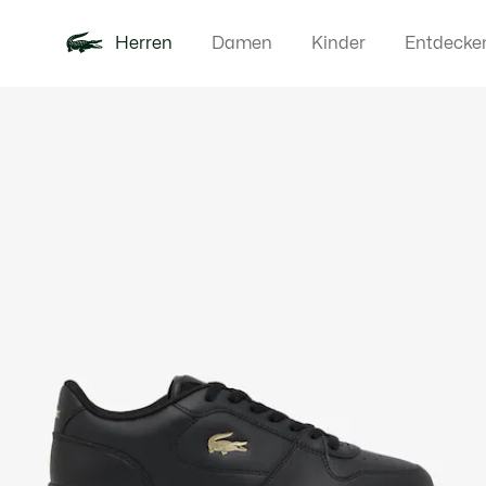
Herren
Damen
Kinder
Entdecke
Produktbildergalerie
Neu
Poloshirts
Bekleidun
Offre d'été