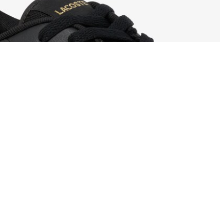
Herren-Sneakers Court Ace aus Leder
Registrieren Sie sich, um
Member zu werden und von
Anfang an exklusive Vorteile zu
genießen.
E-Mail Adresse