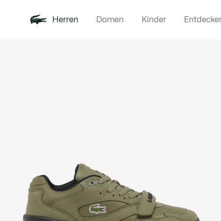
Herren
Damen
Kinder
Entdecke
Produktbildergalerie
Neu
Poloshirts
Bekleidun
Offre d'été