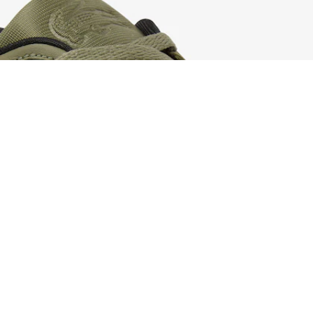
Herren-Sneakers Game Trainer Pro aus Leder
Registrieren Sie sich, um
Member zu werden und von
Anfang an exklusive Vorteile zu
genießen.
E-Mail Adresse