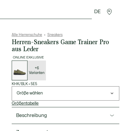
DE
Lederwaren
Sport
Krokodil-Geschenke
Second
Alle Herrenschuhe
Sneakers
Herren-Sneakers Game Trainer Pro
aus Leder
ONLINE EXKLUSIVE
Liste
der
Varianten
+6
Varianten
KHK/BLK
•
5E5
Größe wählen
Größentabelle
Beschreibung
Ref. 51SMA0165