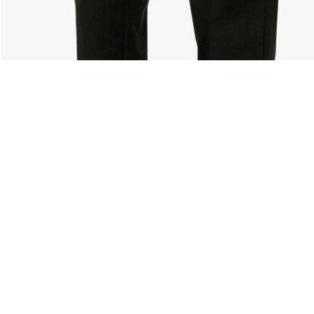
Über Lacoste
Kategorien
Lacoste Members
Herren-Kollektion
Die Lacoste Gruppe
Damen-Kollektion
Karriere
Kinder-Kollektion
Markenschutz
Herren Poloshirts
Damen Poloshirts
Schuh-Shop
Lacoste Sport