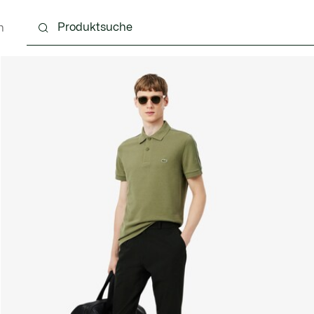
n
g
Schuhe
Accessoires
Lederwaren & Kleine 