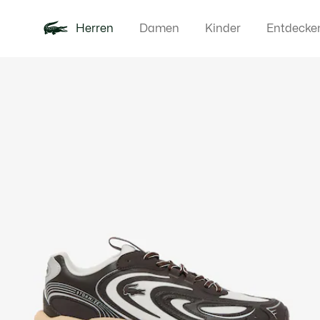
Herren
Damen
Kinder
Entdecke
Produktbildergalerie
Neu
Poloshirts
Bekleidun
Offre d'été