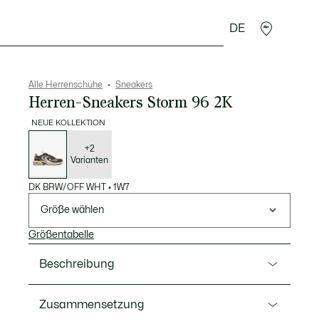
DE
Lederwaren
Sport
Krokodil-Geschenke
Second
Alle Herrenschuhe
Sneakers
Herren-Sneakers Storm 96 2K
NEUE KOLLEKTION
Liste
der
Varianten
+2
Varianten
DK BRW/OFF WHT
•
1W7
Größe wählen
Größentabelle
Beschreibung
Ref. 52SMA0023
Zusammensetzung