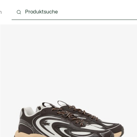
n
g
Schuhe
Accessoires
Lederwaren & Kleine 