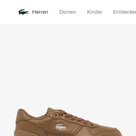
Herren
Damen
Kinder
Entdecke
Produktbildergalerie
Neu
Poloshirts
Bekleidun
Offre d'été