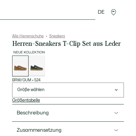
DE
Lederwaren
Sport
Krokodil-Geschenke
Second
Alle Herrenschuhe
Sneakers
Herren-Sneakers T-Clip Set aus Leder
NEUE KOLLEKTION
Liste
der
Varianten
BRW/GUM
•
524
Größe wählen
Größentabelle
Beschreibung
Ref. 52SMA0042
Zusammensetzung