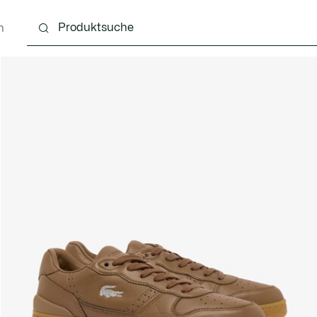
n
g
Schuhe
Accessoires
Lederwaren & Kleine 