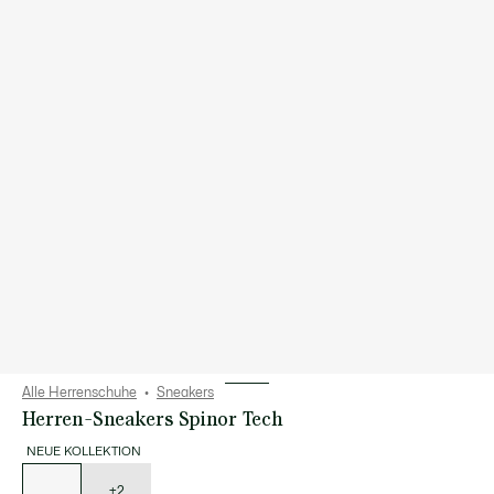
Alle Herrenschuhe
Sneakers
Herren-Sneakers Spinor Tech
NEUE KOLLEKTION
Liste
der
Varianten
+2