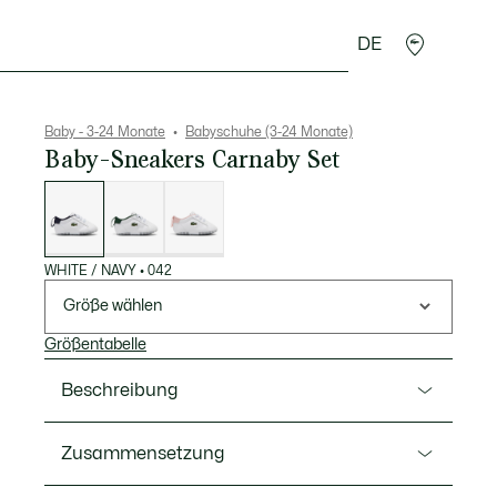
DE
Krokodil-Geschenke
Baby - 3-24 Monate
Babyschuhe (3-24 Monate)
Baby-Sneakers Carnaby Set
Liste
der
Varianten
WHITE / NAVY
•
042
Größe wählen
Größentabelle
Beschreibung
Ref. 50SUB0001
Zusammensetzung
Die Baby-Sneakers Carnaby Set sind in klassischem