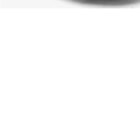
Über Lacoste
Kategorien
Lacoste Members
Herren-Kollektion
Die Lacoste Gruppe
Damen-Kollektion
Karriere
Kinder-Kollektion
Markenschutz
Herren Poloshirts
Damen Poloshirts
Schuh-Shop
Lacoste Sport