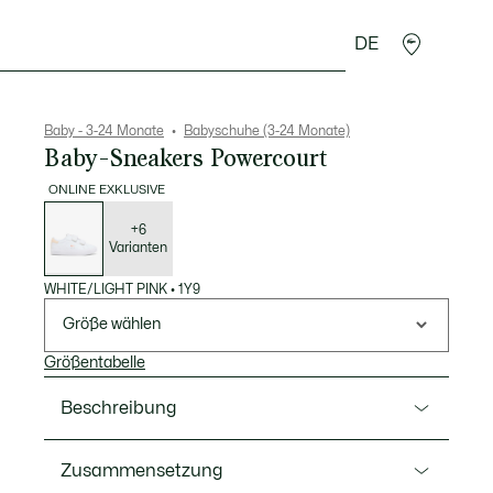
DE
Krokodil-Geschenke
Baby - 3-24 Monate
Babyschuhe (3-24 Monate)
Baby-Sneakers Powercourt
ONLINE EXKLUSIVE
Liste
der
Varianten
+6
Varianten
WHITE/LIGHT PINK
•
1Y9
Größe wählen
Größentabelle
Beschreibung
Ref. 51SUI0016
Zusammensetzung