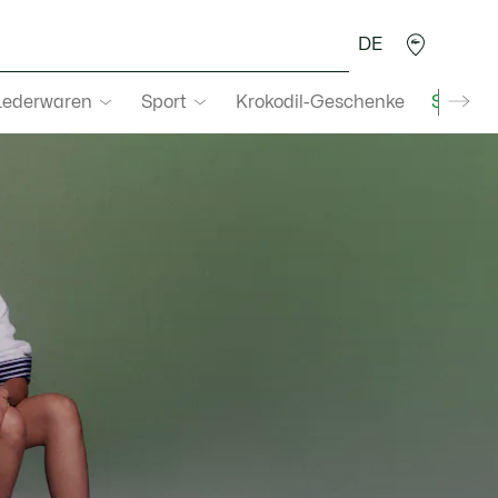
DE
Lederwaren
Sport
Krokodil-Geschenke
Second