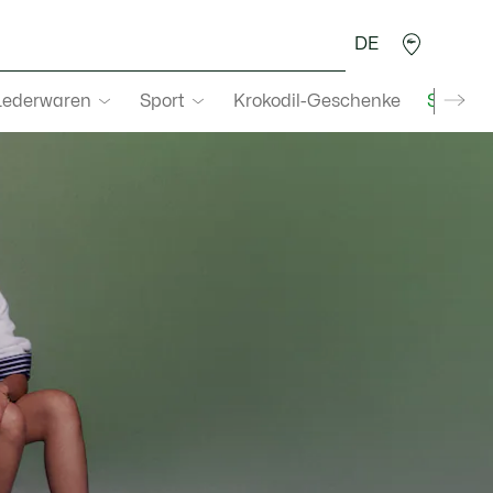
DE
Lederwaren
Sport
Krokodil-Geschenke
Second