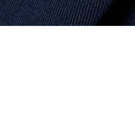
Faltenrock aus Baumwoll-Twill
Registrieren Sie sich, um
Member zu werden und von
Anfang an exklusive Vorteile zu
genießen.
E-Mail Adresse