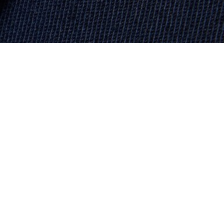
Über Lacoste
Kategorien
Lacoste Members
Herren-Kollektion
Die Lacoste Gruppe
Damen-Kollektion
Karriere
Kinder-Kollektion
Markenschutz
Herren Poloshirts
Damen Poloshirts
Schuh-Shop
Lacoste Sport