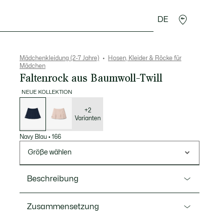
DE
Krokodil-Geschenke
Mädchenkleidung (2-7 Jahre)
Hosen, Kleider & Röcke für
Mädchen
Faltenrock aus Baumwoll-Twill
NEUE KOLLEKTION
Liste
der
Varianten
+2
Varianten
Navy Blau
•
166
Größe wählen
Beschreibung
Ref. JJ1192
Zusammensetzung