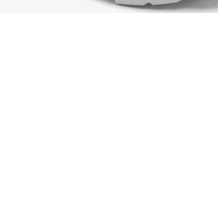
Über Lacoste
Kategorien
Lacoste Members
Herren-Kollektion
Die Lacoste Gruppe
Damen-Kollektion
Karriere
Kinder-Kollektion
Markenschutz
Herren Poloshirts
Damen Poloshirts
Schuh-Shop
Lacoste Sport