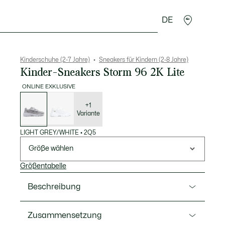
DE
Krokodil-Geschenke
Kinderschuhe (2-7 Jahre)
Sneakers für Kindern (2-8 Jahre)
Kinder-Sneakers Storm 96 2K Lite
ONLINE EXKLUSIVE
Liste
der
Varianten
+1
Variante
LIGHT GREY/WHITE
•
2Q5
Größe wählen
Größentabelle
Beschreibung
Ref. 50SUC0022
Zusammensetzung