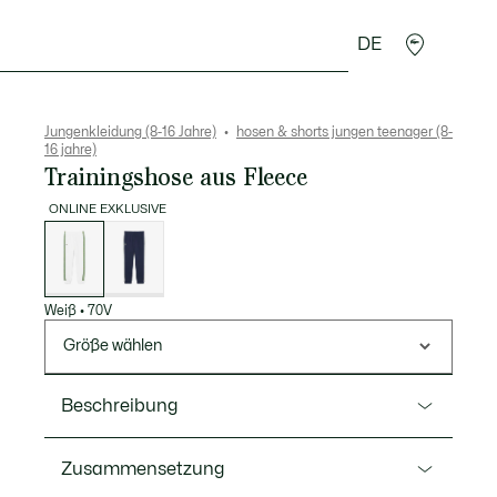
DE
Krokodil-Geschenke
Jungenkleidung (8-16 Jahre)
hosen & shorts jungen teenager (8-
16 jahre)
Trainingshose aus Fleece
ONLINE EXKLUSIVE
Liste
der
Varianten
Weiß
•
70V
Größe wählen
Beschreibung
Ref. XJ7368
Zusammensetzung