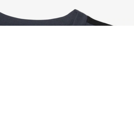
Sport-T-Shirt mit Print
Registrieren Sie sich, um
Member zu werden und von
Anfang an exklusive Vorteile zu
genießen.
E-Mail Adresse