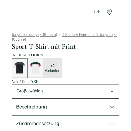
DE
Krokodil-Geschenke
Jungenkleidung (8-16 Jahre)
T-Shirts & Hemden für Jungen (8-
16 Jahre)
Sport-T-Shirt mit Print
NEUE KOLLEKTION
Liste
der
Varianten
+2
Varianten
Noir / Gris
•
YXE
Größe wählen
Beschreibung
Ref. TJ1347
Zusammensetzung