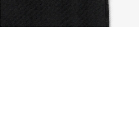
Über Lacoste
Kategorien
Lacoste Members
Herren-Kollektion
Die Lacoste Gruppe
Damen-Kollektion
Karriere
Kinder-Kollektion
Markenschutz
Herren Poloshirts
Damen Poloshirts
Schuh-Shop
Lacoste Sport