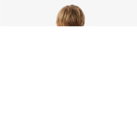
Über Lacoste
Kategorien
Lacoste Members
Herren-Kollektion
Die Lacoste Gruppe
Damen-Kollektion
Karriere
Kinder-Kollektion
Markenschutz
Herren Poloshirts
Damen Poloshirts
Schuh-Shop
Lacoste Sport