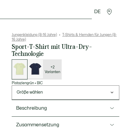
DE
Krokodil-Geschenke
Jungenkleidung (8-16 Jahre)
T-Shirts & Hemden für Jungen (8-
16 Jahre)
Sport-T-Shirt mit Ultra-Dry-
Technologie
Liste
der
Varianten
+2
Varianten
Pistaziengrün
•
BIC
Größe wählen
Beschreibung
Ref. TJ6233
Zusammensetzung