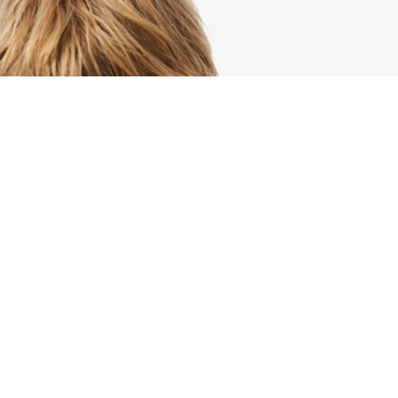
Sport-T-Shirt mit Ultra-Dry-Technologie
Registrieren Sie sich, um
Member zu werden und von
Anfang an exklusive Vorteile zu
genießen.
E-Mail Adresse