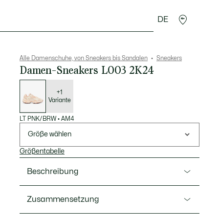
DE
cessoires
Sport
Alle Damenschuhe, von Sneakers bis Sandalen
Sneakers
Damen-Sneakers L003 2K24
Liste
der
Varianten
+1
Variante
LT PNK/BRW
•
AM4
Größe wählen
Größentabelle
Beschreibung
Ref. 49SFA0010
Zusammensetzung
Das kühne Design der L003 2K24 lässt modische