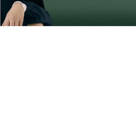
Über Lacoste
Kategorien
Lacoste Members
Herren-Kollektion
Die Lacoste Gruppe
Damen-Kollektion
Karriere
Kinder-Kollektion
Markenschutz
Herren Poloshirts
Damen Poloshirts
Schuh-Shop
Lacoste Sport