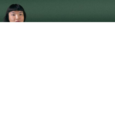
Damen-Sneakers L003 2K24
Registrieren Sie sich, um
Member zu werden und von
Anfang an exklusive Vorteile zu
genießen.
E-Mail Adresse