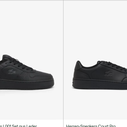
 L001 Set aus Leder
Herren-Sneakers Court Pro