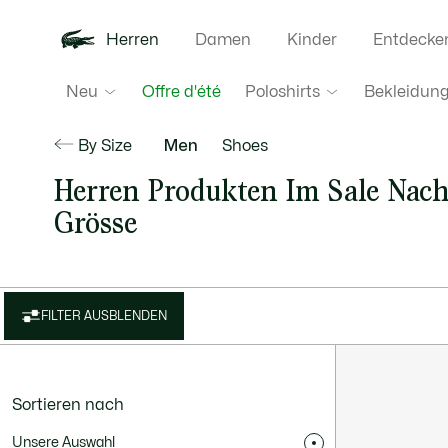
Herren
Damen
Kinder
Entdecke
Neu
Poloshirts
Bekleidun
Offre d'été
By Size
Men
Shoes
Herren Produkten Im Sale Nac
Grösse
FILTER AUSBLENDEN
Sortieren nach
Unsere Auswahl