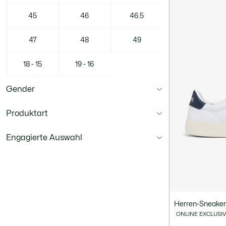
45
46
46.5
47
48
49
18 - 15
19 - 16
Gender
Produktart
Engagierte Auswahl
Herren-Sneaker
ONLINE EXCLUSI