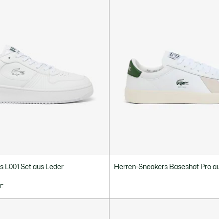
 L001 Set aus Leder
Herren-Sneakers Baseshot Pro a
VE