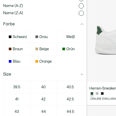
Name (A-Z)
Name (Z-A)
Farbe
Schwarz
Grau
Weiß
Braun
Beige
Grün
Blau
Orange
Size
39.5
40
40.5
Herren-Sneakers
ONLINE EXKLUSI
41
42
42.5
43
44
44.5