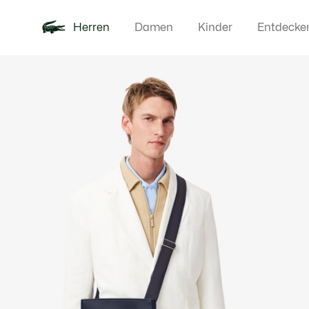
Herren
Damen
Kinder
Entdecke
Produktbildergalerie
Neu
Poloshirts
Bekleidun
Offre d'été