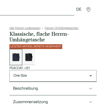
DE
Lederwaren
Sport
Krokodil-Geschenke
Second
alle Herren Lederwaren
Herren Umhängetaschen
Klassische, flache Herren-
Umhängetasche
LETZTER ARTIKEL BEREITS RESERVIERT
Liste
der
Varianten
PEACOAT
•
021
One Size
Beschreibung
Ref. NH4424HC
Zusammensetzung