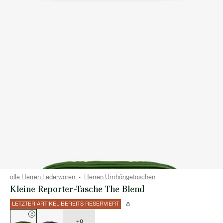
alle Herren Lederwaren
Herren Umhängetaschen
Kleine Reporter-Tasche The Blend
LETZTER ARTIKEL BEREITS RESERVIERT
Liste
der
Varianten
+8