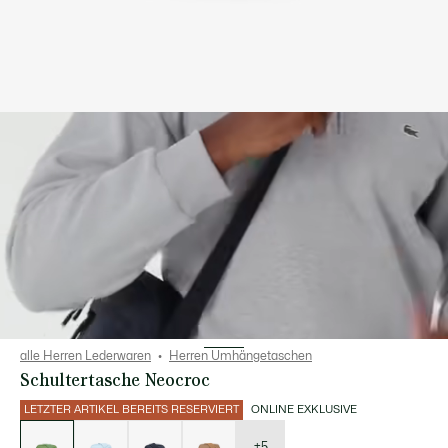
alle Herren Lederwaren
Herren Umhängetaschen
Schultertasche Neocroc
LETZTER ARTIKEL BEREITS RESERVIERT
ONLINE EXKLUSIVE
Liste
der
Varianten
+5