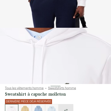
Tous les vêtements homme
Sweatshirts homme
Sweatshirt à capuche molleton
DERNIÈRE PIÈCE DÉJÀ RÉSERVÉE
Liste
des
déclinaisons
+7