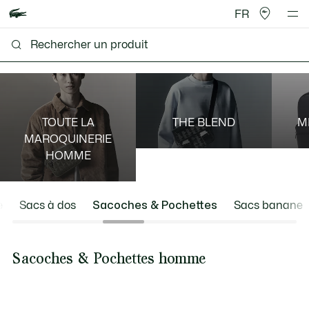
FR
TOUTE LA
THE BLEND
M
MAROQUINERIE
HOMME
e
Sacs à dos
Sacoches & Pochettes
Sacs banane
Sacoches & Pochettes homme