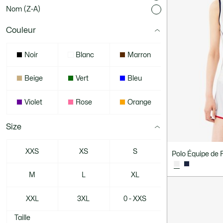
Nom (Z-A)
Couleur
Noir
Blanc
Marron
Beige
Vert
Bleu
Violet
Rose
Orange
Size
XXS
XS
S
Polo Équipe de 
M
L
XL
XXL
3XL
0 - XXS
Taille