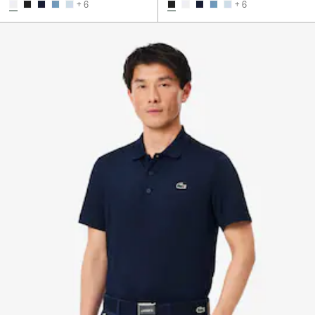
+ 6
+ 6