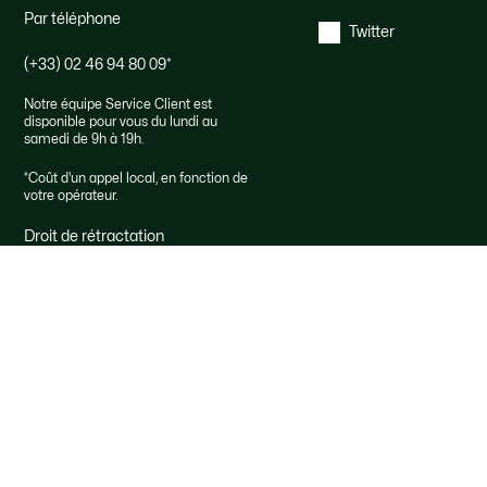
Par téléphone
Twitter
(+33) 02 46 94 80 09
*
Notre équipe Service Client est
disponible pour vous du lundi au
samedi de 9h à 19h.
*
Coût d'un appel local, en fonction de
votre opérateur.
Droit de rétractation