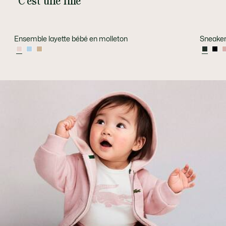
C'est une fille
Ensemble layette bébé en molleton
Sneaker