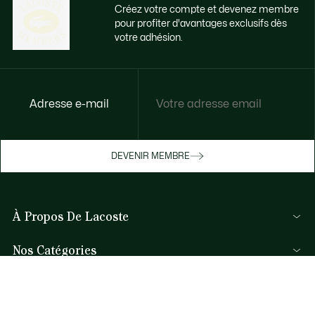
Créez votre compte et devenez membre
pour profiter d'avantages exclusifs dès
votre adhésion.
Accédez à des avantages exclusifs dès
Adresse e-mail
votre adhésion
Devenez membre ou connectez-vous pour
DEVENIR MEMBRE
bénéficier de cadeaux membres au fil de
vos achats.
À Propos De Lacoste
JE ME CONNECTE / JE M’INSCRIS
Nos Catégories
Collection Homme
Aide et Contacts
Collection Femme
FAQ
Collection Enfant