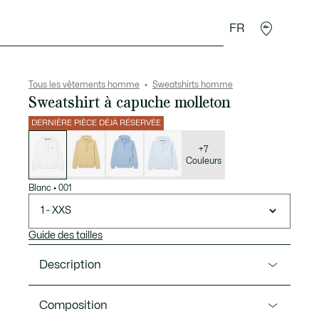
FR
 Maroquinerie
Sport
Cadeaux Crocodile
Secon
Tous les vêtements homme
Sweatshirts homme
Sweatshirt à capuche molleton
DERNIÈRE PIÈCE DÉJÀ RÉSERVÉE
Liste
des
déclinaisons
+7
Couleurs
Blanc
•
001
1 - XXS
Guide des tailles
Description
Ref. SH9623-00
Composition