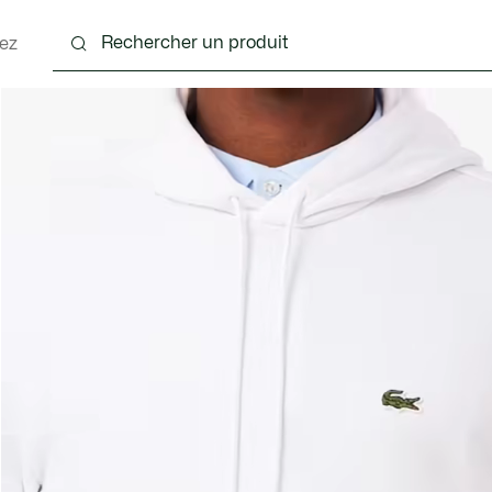
ez
nts
Chaussures
Accessoires
Sacs & Petite