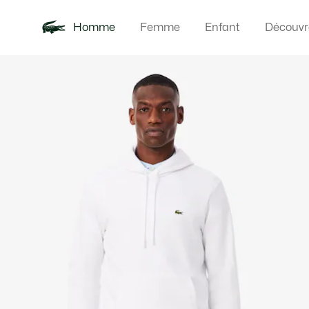
Homme
Femme
Enfant
Découvr
Galerie
Nouveautés
Polos
Vêteme
Offre d'été
d’images
produit