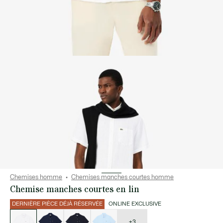
Chemises homme
Chemises manches courtes homme
Chemise manches courtes en lin
DERNIÈRE PIÈCE DÉJÀ RÉSERVÉE
ONLINE EXCLUSIVE
Liste
des
déclinaisons
+3