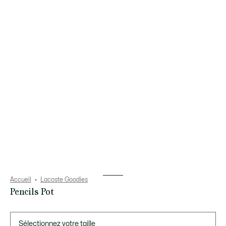
Accueil
Lacoste Goodies
Pencils Pot
Liste
des
déclinaisons
Sélectionnez votre taille