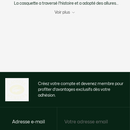
La casquette a traversé l'histoire et a adopté des allures
bien différentes au fil des siècles. Selon les pays et les
Voir plus
époques, elle a été prisée des étudiants bohèmes, de la
bourgeoisie ou des ouvriers. À partir du début du vingtième
siècle, elle devient un couvre-chef fétiche des sportifs,
d'abord pour le tennis et le baseball puis pour le football et
le cyclisme. Aujourd'hui, c'est un accessoire phare d'une
mode urbaine et branchée mais aussi un petit objet très
utile pour pratiquer toutes sortes d'activités de plein air en
évitant les coups de soleil. Si, pour vous, l'élégance est dans
les détails, choisissez sans hésiter votre prochain chapeau
chez Lacoste. L'enseigne de renom propose en effet des
bonnets, des bérets, des bobs ainsi que toutes sortes de
casquettes pour homme, pour femme, pour enfant ou
Créez votre compte et devenez membre pour
unisexes. Soignez votre style tout en douceur avec une
profiter d'avantages exclusifs dès votre
casquette Lacoste qui viendra agrémenter avec goût
adhésion.
toutes vos tenues du quotidien. Avec un jean et un polo
pour sortir avec des amis, une robe d'été et des tongs pour
bronzer au soleil ou un short et un T-shirt pour faire un
footing, la casquette Lacoste est votre fidèle alliée du
quotidien.
Adresse e-mail
Accédez à des avantages exclusifs dès
Une qualité incomparable pour chaque casquette Lacoste