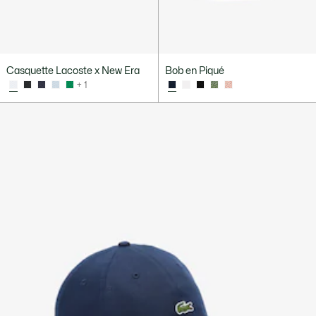
Casquette Lacoste x New Era
Bob en Piqué
+ 1