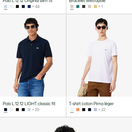
Polo L.12.12 Original slim fit
Bracelet Metropole
+ 48
+ 1
Polo L.12.12 LIGHT classic fit
T-shirt coton Pima léger
+ 20
+ 22