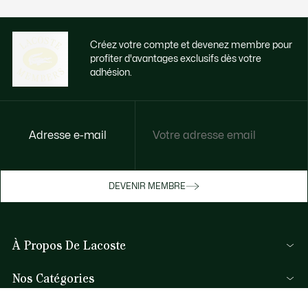
Créez votre compte et devenez membre pour
profiter d'avantages exclusifs dès votre
adhésion.
Adresse e-mail
Accédez à des avantages exclusifs dès
votre adhésion
Devenez membre ou connectez-vous pour
DEVENIR MEMBRE
bénéficier de cadeaux membres au fil de
vos achats.
À Propos De Lacoste
JE ME CONNECTE / JE M’INSCRIS
Membres Lacoste
Nos Catégories
Le Groupe Lacoste
Collection Homme
Carrières