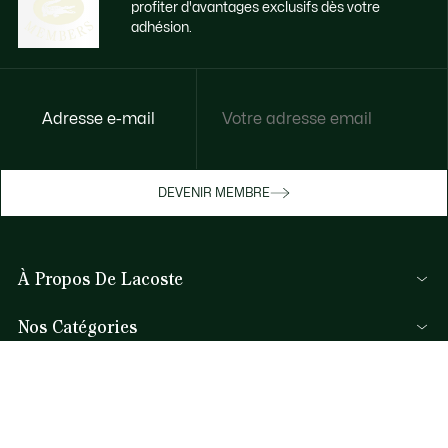
profiter d'avantages exclusifs dès votre
adhésion.
Adresse e-mail
DEVENIR MEMBRE
À Propos De Lacoste
Membres Lacoste
Nos Catégories
Le Groupe Lacoste
Collection Homme
Carrières
Aide et Contacts
Collection Femme
Protection de la marque
FAQ
Collection Enfant
René Lacoste
Par Email et Chat
Les Polos Homme