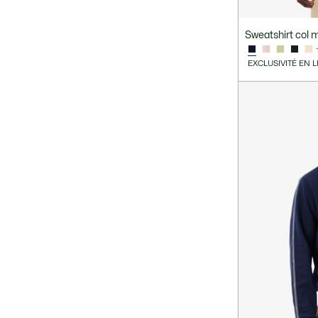
Sweatshirt col 
EXCLUSIVITÉ EN 