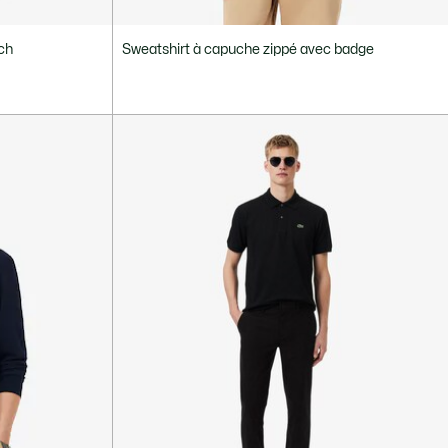
ch
Sweatshirt à capuche zippé avec badge