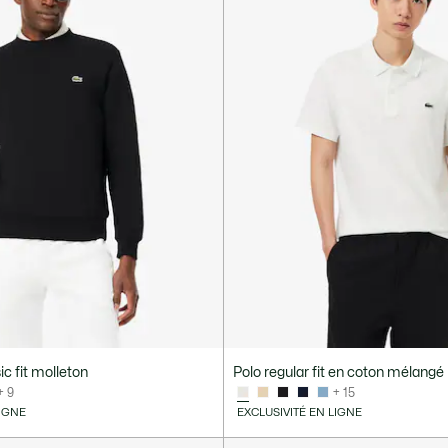
ic fit molleton
Polo regular fit en coton mélangé
+ 9
+ 15
LIGNE
EXCLUSIVITÉ EN LIGNE