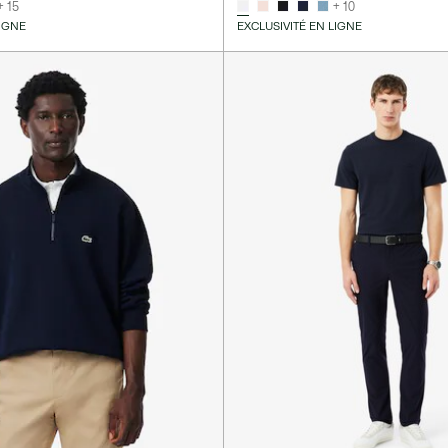
+ 15
+ 10
LIGNE
EXCLUSIVITÉ EN LIGNE