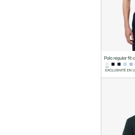
Polo regular fit
EXCLUSIVITÉ EN 