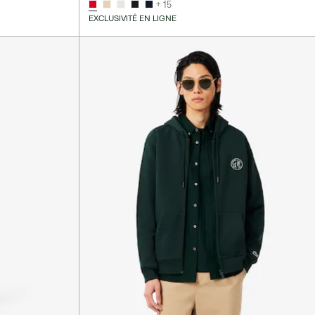
+ 15
EXCLUSIVITÉ EN LIGNE