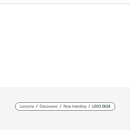
Lacoste
Découvrez
Now trending
L003 2K24