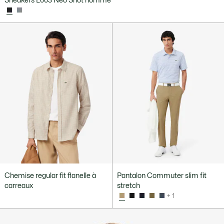
Sneakers L003 Neo Shot homme
Chemise regular fit flanelle à
Pantalon Commuter slim fit
carreaux
stretch
+ 1