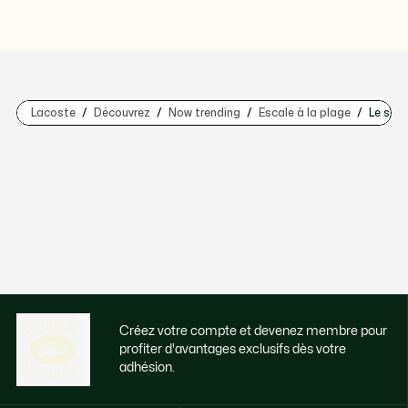
Lacoste
Découvrez
Now trending
Escale à la plage
Le sole
Créez votre compte et devenez membre pour
profiter d'avantages exclusifs dès votre
adhésion.