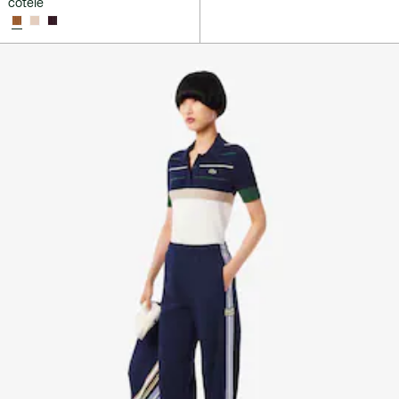
côtelé