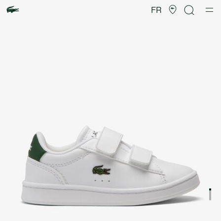
Galerie
d’images
FR
produit