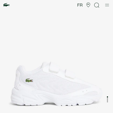
Galerie
d’images
FR
produit